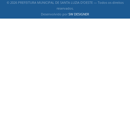
© 2026 PREFEITURA MUNICIPAL DE SANTA LUZIA D'OESTE — Todos os direitos
reservados.
Desenvolvido por
SW DESIGNER