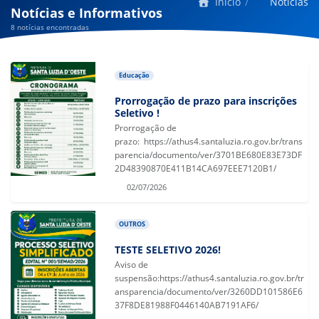
Início
Notícias
Notícias e Informativos
8 notícias encontradas
Educação
Prorrogação de prazo para inscrições
Seletivo !
Prorrogação de
prazo: https://athus4.santaluzia.ro.gov.br/trans
parencia/documento/ver/3701BE680E83E73DF
2D48390870E411B14CA697EEE7120B1/
02/07/2026
OUTROS
TESTE SELETIVO 2026!
Aviso de
suspensão:https://athus4.santaluzia.ro.gov.br/tr
ansparencia/documento/ver/3260DD101586E6
37F8DE81988F0446140AB7191AF6/