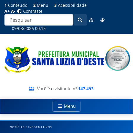
1
Conteúdo
2
Menu
3
Acessibilidade
A+
A-
Contraste
09/08/2026 00:15
Você é o visitante nº
147.493
Menu
NOTÍCIAS E INFORMATIVOS