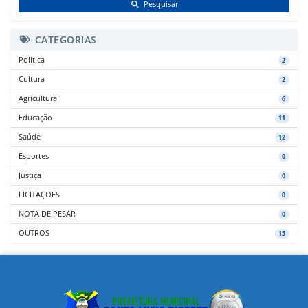
Pesquisar
CATEGORIAS
Politica
2
Cultura
2
Agricultura
6
Educação
11
Saúde
12
Esportes
0
Justiça
0
LICITAÇOES
0
NOTA DE PESAR
0
OUTROS
15