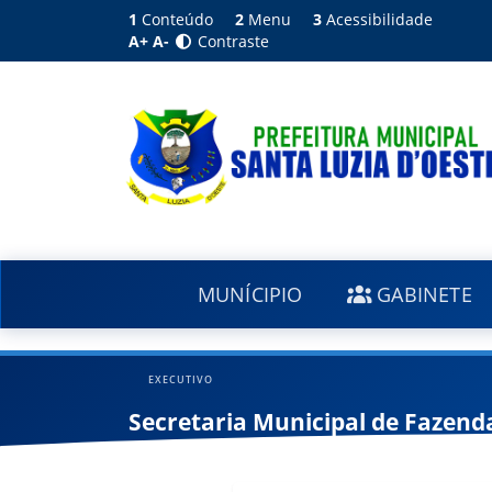
1
Conteúdo
2
Menu
3
Acessibilidade
A+
A-
Contraste
MUNÍCIPIO
GABINETE
EXECUTIVO
Secretaria Municipal de Fazend