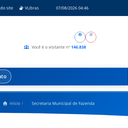
do site
VLibras
07/08/2026 04:46
Você é o visitante nº
146.838
ato
Início
Secretaria Municipal de Fazenda