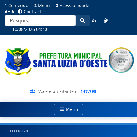
1
Conteúdo
2
Menu
3
Acessibilidade
A+
A-
Contraste
10/08/2026 04:40
Você é o visitante nº
147.793
Menu
EXECUTIVO